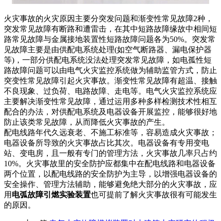
火灾事故的火灾原因主要分突发问题和渐变性常见故障2种，
突发常见故障有断路和遭雷击，在其中短路故障缘故中相间短
路常见故障与金属接地装置性短路故障问题各为50%。突发常
见故障主要是由供配电系统处理(如空气断路器、漏电保护器
等)，一部分供配电系统没法处理突发常见故障，如电孤性短
路故障问题可以由电气火灾监控系统做为辅助监管方式，防止
突变性常见故障引起火灾事故。渐变性常见故障有超温、接触
不良现象、过负荷、电路故障、走电等。电气火灾监控系统应
主要解决渐变性常见故障，通过运用多种多样检测技术性相互
配合的办法，对供配电系统及电器设备开展监控，能够很好地
防止该类常见故障，从而降低火灾事故的产生。
配电线路年代久远衰老、不施工标准等，容易造成火灾事故；
电器设备所导致的火灾事故占比其次。电器设备有专用变电
站、变电房，且一般有专门的管理方法，火灾事故几率只占约
10%。火灾事故里的安全防护应都集中在配电线路和电器设备
两个位置，以配电线路的安全防护为主导，以增强电器设备的
安全操作、管理方法辅助，能够避免绝大部分的火灾事故，应
用
电弧故障引燃实验装置
也可提前了解火灾事故很有可能发生
的原因。