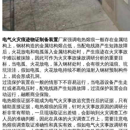
电气火灾痕迹物证制备装置
厂家强调电热熔痕一般存在金属结
构上，钢材构造的金属结构熔点低，当配电线路产生短路故障
后，火花放电和电孤落入金属结构处时，产生痕迹在火灾事故
中难以被抹除，因此可作为火灾事故缘故调研分析的重要目
标，当电孤、火花放电，落入钢材处时，会有很大的滋痕、坑
坑洼洼，假如电孤、火花放电持续不断的滋射入钢材预制构件
上，就会形成孔洞。
过流保护装置在一般的情形下不容易运行，当电器设备产生走
红或者高电压时，配电线路产生短路故障，过流保护装置会自
动运行，融断商业保险。
电热熔痕证据不能成为电气火灾事故追究责任后的证据，只有
辅助直接证据，电热熔痕的应用，针对火灾事故原因的调研分
析非常有帮助，一旦现场取证出差错，会影响到火灾调查工作
人员的准确判断，因此在具体的火灾调查工作上，需要注意电
热熔痕调查取证准确性和真实有效，假如电气火灾事故调研有