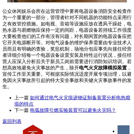
公众休闲娱乐会所在运营管理中要将电器设备消防安全检查作
为一个重要的一部分，管理者针对不同机器的功能特点采用行
之有效管控措施。如电视、音箱等设施应放在透风干躁处，电
热水器与易燃物应保持一定的间距，电器设备若持续工作强度
大要检查他们的工作有没有问题，对长期闲置的电器设备应把
它开关电源断开等。对电气设备的维护保养需要由专业技术人
员而且有明确的查验，奖惩机制，场地分包应事先向接任经营
者详细介绍每一个电器设备设置安装及特性运行状况，接任经
营人应深入分析后关于新员工岗前需要进行消防知识培训。若
想高效地避免火灾事故的产生，除开
电气火灾故障模拟装置
，
宣传工作至关重要。可根据实际情况适度开展专项治理，以避
免因火灾事故所引起的特大安全事故和关键火灾事故事件的发
生。
上一篇
如何通过电气火灾痕迹物证制备装置分析电热熔
痕的特点
下一篇
电弧故障引燃实验装置可以避免火灾吗？
返回列表