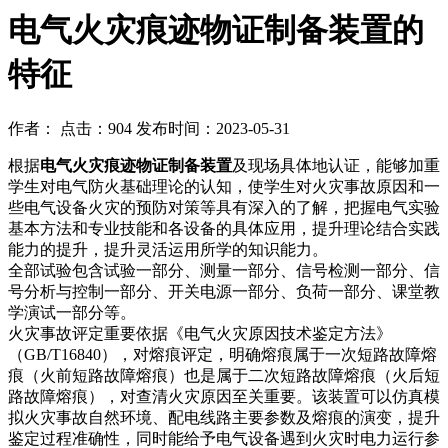
电气火灾痕迹物证制备装置的
特征
作者： 点击：904 发布时间：2023-05-31
根据
电气火灾痕迹物证制备装置
及现场具体地认证，能够加重
学生对电气防火基础理论的认知，使学生对火灾事故原因和一
些电气设备火灾的预防对策等具有深入的了解，把握电气实验
基本方法和专业技能和各设备的具体应用，提升理论结合实践
能力的提升，提升灵活运用所学的知识能力。
全部试验包含试验一部分、测量一部分、信号检测一部分、信
号分析与控制一部分、开关电源一部分、负荷一部分、课堂教
学演试一部分等。
火灾事故评定重要依据《电气火灾原因技术鉴定方法》
（GB/T16840），对熔痕评定，明确熔痕属于一次短路故障熔
痕（火前短路故障熔痕）也是属于二次短路故障熔痕（火后短
路故障熔痕），对查清火灾原因至关重要。该装置可以仿真模
拟火灾事故自然环境、配电线路主要参数及熔痕的演变，提升
鉴定过程准确性，同时能给予电气设备遇到火灾时电力运行参